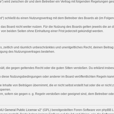
de“) wird zwischen dir und dem Betreiber ein Vertrag mit folgenden Regelungen ge
d“) schließt du einen Nutzungsvertrag mit dem Betreiber des Boards ab (im Folgen
das Board nicht weiter nutzen. Für die Nutzung des Boards gelten jeweils die an d
von beiden Seiten ohne Einhaltung einer Frist jederzeit gekündigt werden.
ches, zeitlich und räumlich unbeschränktes und unentgeltliches Recht, deinen Beit
digung des Nutzungsvertrages bestehen.
nthält, die gegen geltendes Recht oder die guten Sitten verstoßen. Du erklärst ins
n diese Nutzungsbedingungen oder anderer im Board veröffentlichten Regeln kann
 Inhalte von Beiträgen übernimmt, die er nicht selbst erstellt hat oder die er nich
sperren.
rn, sofern sie gegen o. g. Regeln verstoßen oder geeignet sind, dem Betreiber od
U General Public License v2
“ (GPL) bereitgestellten Foren-Software von phpBB