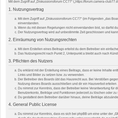
Mit dem Zugriff auf „Diskussionsforum CC77“ („https://forum.camera-club77.
1. Nutzungsvertrag
Mit dem Zugriff auf „Diskussionsforum CC77“ (im Folgenden „das Boar
einverstanden.
Wenn du mit diesen Regelungen nicht einverstanden bist, so darfst du 
Der Nutzungsvertrag wird auf unbestimmte Zeit geschlossen und kann 
2. Einräumung von Nutzungsrechten
Mit dem Erstellen eines Beitrags erteilst du dem Betreiber ein einfa
Das Nutzungsrecht nach Punkt 2, Unterpunkt a bleibt auch nach Kün
3. Pflichten des Nutzers
Du erklärst mit der Erstellung eines Beitrags, dass er keine Inhalte e
Links und Bilder zu setzen bzw. zu verwenden.
Der Betreiber des Boards übt das Hausrecht aus. Bei Verstößen gege
Nutzung dieses Boards ausschließen und dir ein Hausverbot erteilen.
Du nimmst zur Kenntnis, dass der Betreiber keine Verantwortung für die
Benutzerkonto, Beiträge und Funktionen jederzeit zu löschen oder zu 
Du gestattest dem Betreiber darüber hinaus, deine Beiträge abzuände
4. General Public License
Du nimmst zur Kenntnis, dass es sich bei phpBB um eine unter der „
GN