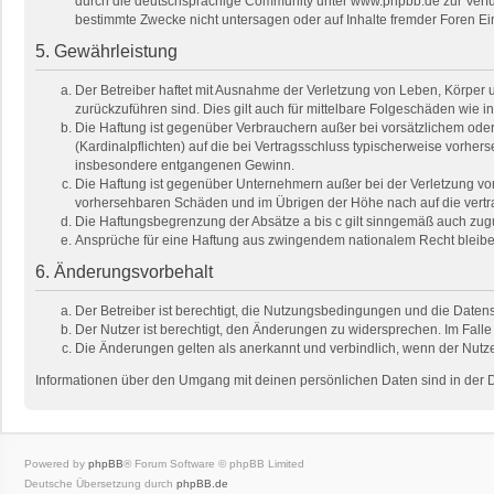
durch die deutschsprachige Community unter www.phpbb.de zur Verfügu
bestimmte Zwecke nicht untersagen oder auf Inhalte fremder Foren E
5. Gewährleistung
Der Betreiber haftet mit Ausnahme der Verletzung von Leben, Körper un
zurückzuführen sind. Dies gilt auch für mittelbare Folgeschäden wi
Die Haftung ist gegenüber Verbrauchern außer bei vorsätzlichem oder
(Kardinalpflichten) auf die bei Vertragsschluss typischerweise vorhe
insbesondere entgangenen Gewinn.
Die Haftung ist gegenüber Unternehmern außer bei der Verletzung von
vorhersehbaren Schäden und im Übrigen der Höhe nach auf die vertra
Die Haftungsbegrenzung der Absätze a bis c gilt sinngemäß auch zugun
Ansprüche für eine Haftung aus zwingendem nationalem Recht bleibe
6. Änderungsvorbehalt
Der Betreiber ist berechtigt, die Nutzungsbedingungen und die Datens
Der Nutzer ist berechtigt, den Änderungen zu widersprechen. Im Falle
Die Änderungen gelten als anerkannt und verbindlich, wenn der Nutz
Informationen über den Umgang mit deinen persönlichen Daten sind in der 
Powered by
phpBB
® Forum Software © phpBB Limited
Deutsche Übersetzung durch
phpBB.de