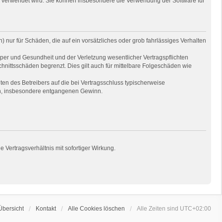
e verwendet wird. Sie können insbesondere die Verwendung der Software für
 nur für Schäden, die auf ein vorsätzliches oder grob fahrlässiges Verhalten
per und Gesundheit und der Verletzung wesentlicher Vertragspflichten
hnittsschäden begrenzt. Dies gilt auch für mittelbare Folgeschäden wie
en des Betreibers auf die bei Vertragsschluss typischerweise
en, insbesondere entgangenen Gewinn.
Vertragsverhältnis mit sofortiger Wirkung.
Übersicht
Kontakt
Alle Cookies löschen
Alle Zeiten sind
UTC+02:00