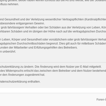
ng gestellt. Beide haben keinen Einfluss auf die Art und Weise, wie die Softwar
influss nehmen.
d Gesundheit und der Verletzung wesentlicher Vertragspflichten (Kardinalpflichten)
e insbesondere entgangenen Gewinn.
 grob fahrlässigem Verhalten oder bei Schäden aus der Verletzung von Leben, Kör
rsehbaren Schäden und im übrigen der Höhe nach auf die vertragstypischen Durchsc
 Leben, Körper und Gesundheit oder vorsätzlichem oder grob fahrlässigem Verhalt
gstypischen Durchschnittsschäden begrenzt. Dies gilt auch für mittelbare Schäd
sten der Mitarbeiter und Erfüllungsgehilfen des Betreibers.
n unberührt.
chutzerklärung zu ändern. Die Änderung wird dem Nutzer per E-Mail mitgeteilt.
 des Widerspruchs erlischt das zwischen dem Betreiber und dem Nutzer bestehende 
er den Änderungen zugestimmt hat.
Datenschutzerklärung enthalten.
Foren-