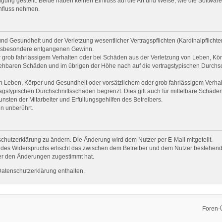
ng gestellt. Beide haben keinen Einfluss auf die Art und Weise, wie die Softwar
influss nehmen.
d Gesundheit und der Verletzung wesentlicher Vertragspflichten (Kardinalpflichten)
e insbesondere entgangenen Gewinn.
 grob fahrlässigem Verhalten oder bei Schäden aus der Verletzung von Leben, Kör
rsehbaren Schäden und im übrigen der Höhe nach auf die vertragstypischen Durchsc
 Leben, Körper und Gesundheit oder vorsätzlichem oder grob fahrlässigem Verhalt
gstypischen Durchschnittsschäden begrenzt. Dies gilt auch für mittelbare Schäd
sten der Mitarbeiter und Erfüllungsgehilfen des Betreibers.
n unberührt.
chutzerklärung zu ändern. Die Änderung wird dem Nutzer per E-Mail mitgeteilt.
 des Widerspruchs erlischt das zwischen dem Betreiber und dem Nutzer bestehende 
er den Änderungen zugestimmt hat.
Datenschutzerklärung enthalten.
Foren-