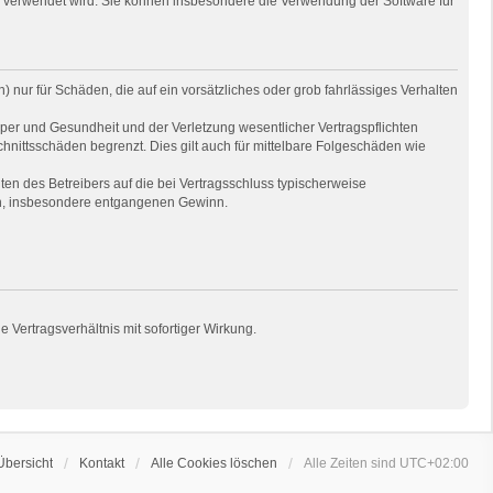
e verwendet wird. Sie können insbesondere die Verwendung der Software für
 nur für Schäden, die auf ein vorsätzliches oder grob fahrlässiges Verhalten
per und Gesundheit und der Verletzung wesentlicher Vertragspflichten
hnittsschäden begrenzt. Dies gilt auch für mittelbare Folgeschäden wie
en des Betreibers auf die bei Vertragsschluss typischerweise
en, insbesondere entgangenen Gewinn.
Vertragsverhältnis mit sofortiger Wirkung.
Übersicht
Kontakt
Alle Cookies löschen
Alle Zeiten sind
UTC+02:00