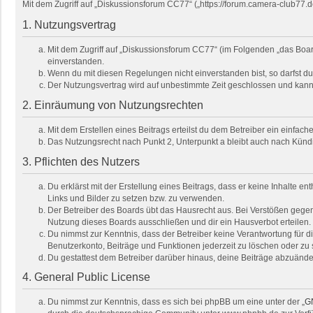
Mit dem Zugriff auf „Diskussionsforum CC77“ („https://forum.camera-club77.
1. Nutzungsvertrag
Mit dem Zugriff auf „Diskussionsforum CC77“ (im Folgenden „das Boar
einverstanden.
Wenn du mit diesen Regelungen nicht einverstanden bist, so darfst du 
Der Nutzungsvertrag wird auf unbestimmte Zeit geschlossen und kann 
2. Einräumung von Nutzungsrechten
Mit dem Erstellen eines Beitrags erteilst du dem Betreiber ein einfa
Das Nutzungsrecht nach Punkt 2, Unterpunkt a bleibt auch nach Kün
3. Pflichten des Nutzers
Du erklärst mit der Erstellung eines Beitrags, dass er keine Inhalte e
Links und Bilder zu setzen bzw. zu verwenden.
Der Betreiber des Boards übt das Hausrecht aus. Bei Verstößen gege
Nutzung dieses Boards ausschließen und dir ein Hausverbot erteilen.
Du nimmst zur Kenntnis, dass der Betreiber keine Verantwortung für die
Benutzerkonto, Beiträge und Funktionen jederzeit zu löschen oder zu 
Du gestattest dem Betreiber darüber hinaus, deine Beiträge abzuände
4. General Public License
Du nimmst zur Kenntnis, dass es sich bei phpBB um eine unter der „
GN