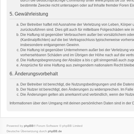
durch die deutschsprachige Community unter www.phpbb.de zur Verfügu
bestimmte Zwecke nicht untersagen oder auf Inhalte fremder Foren E
5. Gewährleistung
Der Betreiber haftet mit Ausnahme der Verletzung von Leben, Körper un
zurückzuführen sind. Dies gilt auch für mittelbare Folgeschäden wi
Die Haftung ist gegenüber Verbrauchern außer bei vorsätzlichem oder
(Kardinalpflichten) auf die bei Vertragsschluss typischerweise vorhe
insbesondere entgangenen Gewinn.
Die Haftung ist gegenüber Unternehmern außer bei der Verletzung von
vorhersehbaren Schäden und im Übrigen der Höhe nach auf die vertra
Die Haftungsbegrenzung der Absätze a bis c gilt sinngemäß auch zugun
Ansprüche für eine Haftung aus zwingendem nationalem Recht bleibe
6. Änderungsvorbehalt
Der Betreiber ist berechtigt, die Nutzungsbedingungen und die Datens
Der Nutzer ist berechtigt, den Änderungen zu widersprechen. Im Falle
Die Änderungen gelten als anerkannt und verbindlich, wenn der Nutz
Informationen über den Umgang mit deinen persönlichen Daten sind in der 
Powered by
phpBB
® Forum Software © phpBB Limited
Deutsche Übersetzung durch
phpBB.de