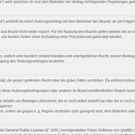
de“) wird zwischen dir und dem Betreiber ein Vertrag mit folgenden Regelungen ge
d“) schließt du einen Nutzungsvertrag mit dem Betreiber des Boards ab (im Folgen
das Board nicht weiter nutzen. Für die Nutzung des Boards gelten jeweils die an d
von beiden Seiten ohne Einhaltung einer Frist jederzeit gekündigt werden.
ches, zeitlich und räumlich unbeschränktes und unentgeltliches Recht, deinen Beit
digung des Nutzungsvertrages bestehen.
nthält, die gegen geltendes Recht oder die guten Sitten verstoßen. Du erklärst ins
n diese Nutzungsbedingungen oder anderer im Board veröffentlichten Regeln kann
 Inhalte von Beiträgen übernimmt, die er nicht selbst erstellt hat oder die er nich
sperren.
rn, sofern sie gegen o. g. Regeln verstoßen oder geeignet sind, dem Betreiber od
U General Public License v2
“ (GPL) bereitgestellten Foren-Software von phpBB