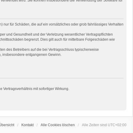
e verwendet wird. Sie können insbesondere die Verwendung der Software für
 nur für Schäden, die auf ein vorsätzliches oder grob fahrlässiges Verhalten
per und Gesundheit und der Verletzung wesentlicher Vertragspflichten
hnittsschäden begrenzt. Dies gilt auch für mittelbare Folgeschäden wie
en des Betreibers auf die bei Vertragsschluss typischerweise
en, insbesondere entgangenen Gewinn.
Vertragsverhältnis mit sofortiger Wirkung.
Übersicht
Kontakt
Alle Cookies löschen
Alle Zeiten sind
UTC+02:00