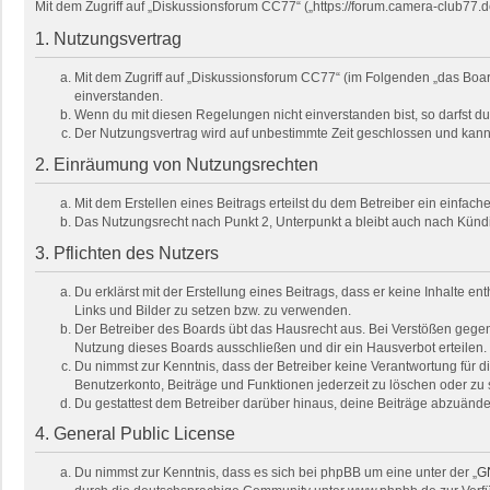
Mit dem Zugriff auf „Diskussionsforum CC77“ („https://forum.camera-club77.
1. Nutzungsvertrag
Mit dem Zugriff auf „Diskussionsforum CC77“ (im Folgenden „das Boar
einverstanden.
Wenn du mit diesen Regelungen nicht einverstanden bist, so darfst du 
Der Nutzungsvertrag wird auf unbestimmte Zeit geschlossen und kann 
2. Einräumung von Nutzungsrechten
Mit dem Erstellen eines Beitrags erteilst du dem Betreiber ein einfa
Das Nutzungsrecht nach Punkt 2, Unterpunkt a bleibt auch nach Kün
3. Pflichten des Nutzers
Du erklärst mit der Erstellung eines Beitrags, dass er keine Inhalte e
Links und Bilder zu setzen bzw. zu verwenden.
Der Betreiber des Boards übt das Hausrecht aus. Bei Verstößen gege
Nutzung dieses Boards ausschließen und dir ein Hausverbot erteilen.
Du nimmst zur Kenntnis, dass der Betreiber keine Verantwortung für die
Benutzerkonto, Beiträge und Funktionen jederzeit zu löschen oder zu 
Du gestattest dem Betreiber darüber hinaus, deine Beiträge abzuände
4. General Public License
Du nimmst zur Kenntnis, dass es sich bei phpBB um eine unter der „
GN