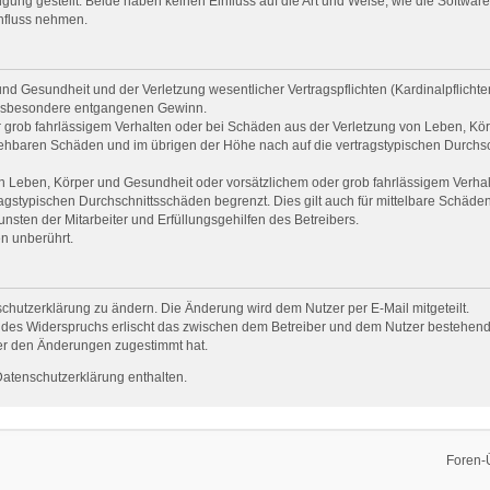
ng gestellt. Beide haben keinen Einfluss auf die Art und Weise, wie die Softwar
influss nehmen.
d Gesundheit und der Verletzung wesentlicher Vertragspflichten (Kardinalpflichten)
e insbesondere entgangenen Gewinn.
 grob fahrlässigem Verhalten oder bei Schäden aus der Verletzung von Leben, Kör
rsehbaren Schäden und im übrigen der Höhe nach auf die vertragstypischen Durchsc
 Leben, Körper und Gesundheit oder vorsätzlichem oder grob fahrlässigem Verhalt
gstypischen Durchschnittsschäden begrenzt. Dies gilt auch für mittelbare Schäd
sten der Mitarbeiter und Erfüllungsgehilfen des Betreibers.
n unberührt.
chutzerklärung zu ändern. Die Änderung wird dem Nutzer per E-Mail mitgeteilt.
 des Widerspruchs erlischt das zwischen dem Betreiber und dem Nutzer bestehende 
er den Änderungen zugestimmt hat.
Datenschutzerklärung enthalten.
Foren-