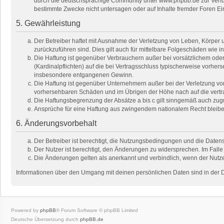
durch die deutschsprachige Community unter www.phpbb.de zur Verfügu
bestimmte Zwecke nicht untersagen oder auf Inhalte fremder Foren E
5. Gewährleistung
Der Betreiber haftet mit Ausnahme der Verletzung von Leben, Körper un
zurückzuführen sind. Dies gilt auch für mittelbare Folgeschäden wi
Die Haftung ist gegenüber Verbrauchern außer bei vorsätzlichem oder
(Kardinalpflichten) auf die bei Vertragsschluss typischerweise vorhe
insbesondere entgangenen Gewinn.
Die Haftung ist gegenüber Unternehmern außer bei der Verletzung von
vorhersehbaren Schäden und im Übrigen der Höhe nach auf die vertra
Die Haftungsbegrenzung der Absätze a bis c gilt sinngemäß auch zugun
Ansprüche für eine Haftung aus zwingendem nationalem Recht bleibe
6. Änderungsvorbehalt
Der Betreiber ist berechtigt, die Nutzungsbedingungen und die Datens
Der Nutzer ist berechtigt, den Änderungen zu widersprechen. Im Falle
Die Änderungen gelten als anerkannt und verbindlich, wenn der Nutz
Informationen über den Umgang mit deinen persönlichen Daten sind in der 
Powered by
phpBB
® Forum Software © phpBB Limited
Deutsche Übersetzung durch
phpBB.de