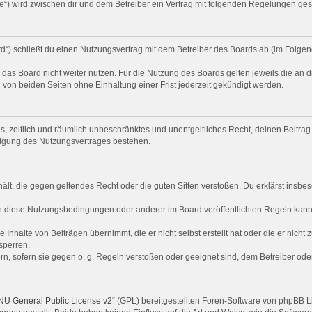
de“) wird zwischen dir und dem Betreiber ein Vertrag mit folgenden Regelungen ge
d“) schließt du einen Nutzungsvertrag mit dem Betreiber des Boards ab (im Folgen
das Board nicht weiter nutzen. Für die Nutzung des Boards gelten jeweils die an d
von beiden Seiten ohne Einhaltung einer Frist jederzeit gekündigt werden.
ches, zeitlich und räumlich unbeschränktes und unentgeltliches Recht, deinen Beit
digung des Nutzungsvertrages bestehen.
nthält, die gegen geltendes Recht oder die guten Sitten verstoßen. Du erklärst ins
n diese Nutzungsbedingungen oder anderer im Board veröffentlichten Regeln kann
 Inhalte von Beiträgen übernimmt, die er nicht selbst erstellt hat oder die er nich
sperren.
rn, sofern sie gegen o. g. Regeln verstoßen oder geeignet sind, dem Betreiber od
U General Public License v2
“ (GPL) bereitgestellten Foren-Software von phpBB