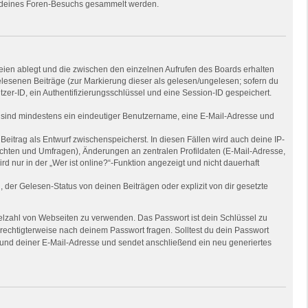
nd deines Foren-Besuchs gesammelt werden.
eien ablegt und die zwischen den einzelnen Aufrufen des Boards erhalten
gelesenen Beiträge (zur Markierung dieser als gelesen/ungelesen; sofern du
zer-ID, ein Authentifizierungsschlüssel und eine Session-ID gespeichert.
ng sind mindestens ein eindeutiger Benutzername, eine E-Mail-Adresse und
Beitrag als Entwurf zwischenspeicherst. In diesen Fällen wird auch deine IP-
ichten und Umfragen), Änderungen an zentralen Profildaten (E-Mail-Adresse,
nur in der „Wer ist online?“-Funktion angezeigt und nicht dauerhaft
der Gelesen-Status von deinen Beiträgen oder explizit von dir gesetzte
Vielzahl von Webseiten zu verwenden. Das Passwort ist dein Schlüssel zu
erechtigterweise nach deinem Passwort fragen. Solltest du dein Passwort
und deiner E-Mail-Adresse und sendet anschließend ein neu generiertes