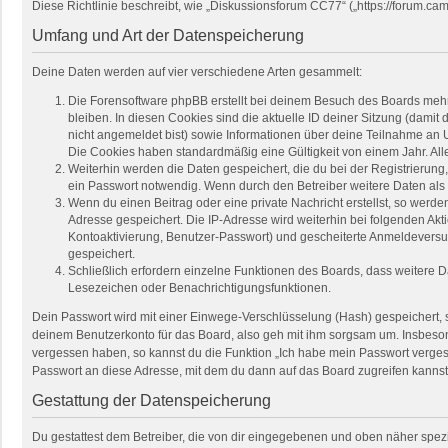
Diese Richtlinie beschreibt, wie „Diskussionsforum CC77“ („https://forum.
Umfang und Art der Datenspeicherung
Deine Daten werden auf vier verschiedene Arten gesammelt:
Die Forensoftware phpBB erstellt bei deinem Besuch des Boards mehre
bleiben. In diesen Cookies sind die aktuelle ID deiner Sitzung (damit
nicht angemeldet bist) sowie Informationen über deine Teilnahme an U
Die Cookies haben standardmäßig eine Gültigkeit von einem Jahr. Alle
Weiterhin werden die Daten gespeichert, die du bei der Registrierung
ein Passwort notwendig. Wenn durch den Betreiber weitere Daten als no
Wenn du einen Beitrag oder eine private Nachricht erstellst, so werde
Adresse gespeichert. Die IP-Adresse wird weiterhin bei folgenden Ak
Kontoaktivierung, Benutzer-Passwort) und gescheiterte Anmeldeversuc
gespeichert.
Schließlich erfordern einzelne Funktionen des Boards, dass weitere 
Lesezeichen oder Benachrichtigungsfunktionen.
Dein Passwort wird mit einer Einwege-Verschlüsselung (Hash) gespeichert, so
deinem Benutzerkonto für das Board, also geh mit ihm sorgsam um. Insbesond
vergessen haben, so kannst du die Funktion „Ich habe mein Passwort verge
Passwort an diese Adresse, mit dem du dann auf das Board zugreifen kannst
Gestattung der Datenspeicherung
Du gestattest dem Betreiber, die von dir eingegebenen und oben näher spez