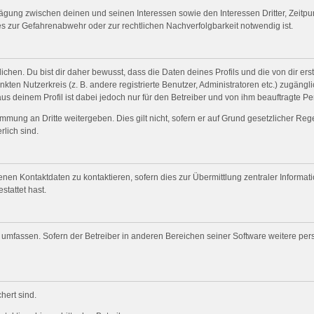
wägung zwischen deinen und seinen Interessen sowie den Interessen Dritter, Zeitp
s zur Gefahrenabwehr oder zur rechtlichen Nachverfolgbarkeit notwendig ist.
en. Du bist dir daher bewusst, dass die Daten deines Profils und die von dir erste
nkten Nutzerkreis (z. B. andere registrierte Benutzer, Administratoren etc.) zugä
us deinem Profil ist dabei jedoch nur für den Betreiber und von ihm beauftragte P
mmung an Dritte weitergeben. Dies gilt nicht, sofern er auf Grund gesetzlicher Re
rlich sind.
nen Kontaktdaten zu kontaktieren, sofern dies zur Übermittlung zentraler Informat
stattet hast.
e umfassen. Sofern der Betreiber in anderen Bereichen seiner Software weitere pe
hert sind.