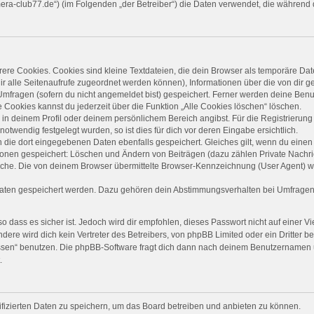
camera-club77.de“) (im Folgenden „der Betreiber“) die Daten verwendet, die währe
re Cookies. Cookies sind kleine Textdateien, die dein Browser als temporäre Dat
 dir alle Seitenaufrufe zugeordnet werden können), Informationen über die von dir 
mfragen (sofern du nicht angemeldet bist) gespeichert. Ferner werden deine Benut
 Cookies kannst du jederzeit über die Funktion „Alle Cookies löschen“ löschen.
, in deinem Profil oder deinem persönlichem Bereich angibst. Für die Registrieru
twendig festgelegt wurden, so ist dies für dich vor deren Eingabe ersichtlich.
n die dort eingegebenen Daten ebenfalls gespeichert. Gleiches gilt, wenn du einen 
tionen gespeichert: Löschen und Ändern von Beiträgen (dazu zählen Private Nachr
he. Die von deinem Browser übermittelte Browser-Kennzeichnung (User Agent) wird 
Daten gespeichert werden. Dazu gehören dein Abstimmungsverhalten bei Umfragen, 
 dass es sicher ist. Jedoch wird dir empfohlen, dieses Passwort nicht auf einer 
ere wird dich kein Vertreter des Betreibers, von phpBB Limited oder ein Dritter b
ssen“ benutzen. Die phpBB-Software fragt dich dann nach deinem Benutzernamen 
.
ifizierten Daten zu speichern, um das Board betreiben und anbieten zu können.