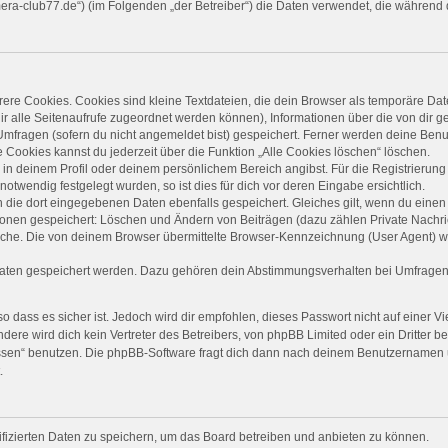
camera-club77.de“) (im Folgenden „der Betreiber“) die Daten verwendet, die währe
re Cookies. Cookies sind kleine Textdateien, die dein Browser als temporäre Dat
 dir alle Seitenaufrufe zugeordnet werden können), Informationen über die von dir 
mfragen (sofern du nicht angemeldet bist) gespeichert. Ferner werden deine Benut
 Cookies kannst du jederzeit über die Funktion „Alle Cookies löschen“ löschen.
, in deinem Profil oder deinem persönlichem Bereich angibst. Für die Registrieru
twendig festgelegt wurden, so ist dies für dich vor deren Eingabe ersichtlich.
n die dort eingegebenen Daten ebenfalls gespeichert. Gleiches gilt, wenn du einen 
tionen gespeichert: Löschen und Ändern von Beiträgen (dazu zählen Private Nachr
he. Die von deinem Browser übermittelte Browser-Kennzeichnung (User Agent) wird 
Daten gespeichert werden. Dazu gehören dein Abstimmungsverhalten bei Umfragen, 
 dass es sicher ist. Jedoch wird dir empfohlen, dieses Passwort nicht auf einer 
ere wird dich kein Vertreter des Betreibers, von phpBB Limited oder ein Dritter b
ssen“ benutzen. Die phpBB-Software fragt dich dann nach deinem Benutzernamen 
.
ifizierten Daten zu speichern, um das Board betreiben und anbieten zu können.