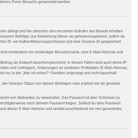
nd deines Foren-Besuchs gesammelt werden.
eien ablegt und die zwischen den einzelnen Aufrufen des Boards erhalten
gelesenen Beiträge (zur Markierung dieser als gelesen/ungelesen; sofern du
zer-ID, ein Authentifizierungsschlüssel und eine Session-ID gespeichert.
ng sind mindestens ein eindeutiger Benutzername, eine E-Mail-Adresse und
Beitrag als Entwurf zwischenspeicherst. In diesen Fällen wird auch deine IP-
ichten und Umfragen), Änderungen an zentralen Profildaten (E-Mail-Adresse,
nur in der „Wer ist online?“-Funktion angezeigt und nicht dauerhaft
der Gelesen-Status von deinen Beiträgen oder explizit von dir gesetzte
Vielzahl von Webseiten zu verwenden. Das Passwort ist dein Schlüssel zu
erechtigterweise nach deinem Passwort fragen. Solltest du dein Passwort
und deiner E-Mail-Adresse und sendet anschließend ein neu generiertes