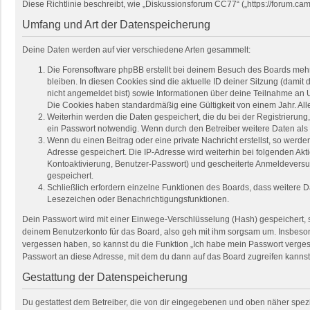
Diese Richtlinie beschreibt, wie „Diskussionsforum CC77“ („https://forum.
Umfang und Art der Datenspeicherung
Deine Daten werden auf vier verschiedene Arten gesammelt:
Die Forensoftware phpBB erstellt bei deinem Besuch des Boards mehre
bleiben. In diesen Cookies sind die aktuelle ID deiner Sitzung (damit
nicht angemeldet bist) sowie Informationen über deine Teilnahme an U
Die Cookies haben standardmäßig eine Gültigkeit von einem Jahr. Alle
Weiterhin werden die Daten gespeichert, die du bei der Registrierung
ein Passwort notwendig. Wenn durch den Betreiber weitere Daten als no
Wenn du einen Beitrag oder eine private Nachricht erstellst, so werde
Adresse gespeichert. Die IP-Adresse wird weiterhin bei folgenden Ak
Kontoaktivierung, Benutzer-Passwort) und gescheiterte Anmeldeversuc
gespeichert.
Schließlich erfordern einzelne Funktionen des Boards, dass weitere 
Lesezeichen oder Benachrichtigungsfunktionen.
Dein Passwort wird mit einer Einwege-Verschlüsselung (Hash) gespeichert, so
deinem Benutzerkonto für das Board, also geh mit ihm sorgsam um. Insbesond
vergessen haben, so kannst du die Funktion „Ich habe mein Passwort verge
Passwort an diese Adresse, mit dem du dann auf das Board zugreifen kannst
Gestattung der Datenspeicherung
Du gestattest dem Betreiber, die von dir eingegebenen und oben näher spez