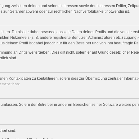
wägung zwischen deinen und seinen Interessen sowie den Interessen Dritter, Zeitp
s zur Gefahrenabwehr oder zur rechtlichen Nachverfolgbarkeit notwendig ist.
en. Du bist dir daher bewusst, dass die Daten deines Profils und die von dir erste
nkten Nutzerkreis (z. B. andere registrierte Benutzer, Administratoren etc.) zugä
us deinem Profil ist dabei jedoch nur für den Betreiber und von ihm beauftragte P
mmung an Dritte weitergeben. Dies gilt nicht, sofern er auf Grund gesetzlicher Re
rlich sind.
nen Kontaktdaten zu kontaktieren, sofern dies zur Übermittlung zentraler Informat
stattet hast.
e umfassen. Sofern der Betreiber in anderen Bereichen seiner Software weitere pe
hert sind.