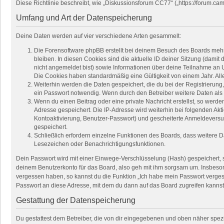
Diese Richtlinie beschreibt, wie „Diskussionsforum CC77“ („https://forum.
Umfang und Art der Datenspeicherung
Deine Daten werden auf vier verschiedene Arten gesammelt:
Die Forensoftware phpBB erstellt bei deinem Besuch des Boards mehre
bleiben. In diesen Cookies sind die aktuelle ID deiner Sitzung (damit
nicht angemeldet bist) sowie Informationen über deine Teilnahme an U
Die Cookies haben standardmäßig eine Gültigkeit von einem Jahr. Alle
Weiterhin werden die Daten gespeichert, die du bei der Registrierung
ein Passwort notwendig. Wenn durch den Betreiber weitere Daten als no
Wenn du einen Beitrag oder eine private Nachricht erstellst, so werde
Adresse gespeichert. Die IP-Adresse wird weiterhin bei folgenden Ak
Kontoaktivierung, Benutzer-Passwort) und gescheiterte Anmeldeversuc
gespeichert.
Schließlich erfordern einzelne Funktionen des Boards, dass weitere 
Lesezeichen oder Benachrichtigungsfunktionen.
Dein Passwort wird mit einer Einwege-Verschlüsselung (Hash) gespeichert, so
deinem Benutzerkonto für das Board, also geh mit ihm sorgsam um. Insbesond
vergessen haben, so kannst du die Funktion „Ich habe mein Passwort verge
Passwort an diese Adresse, mit dem du dann auf das Board zugreifen kannst
Gestattung der Datenspeicherung
Du gestattest dem Betreiber, die von dir eingegebenen und oben näher spez