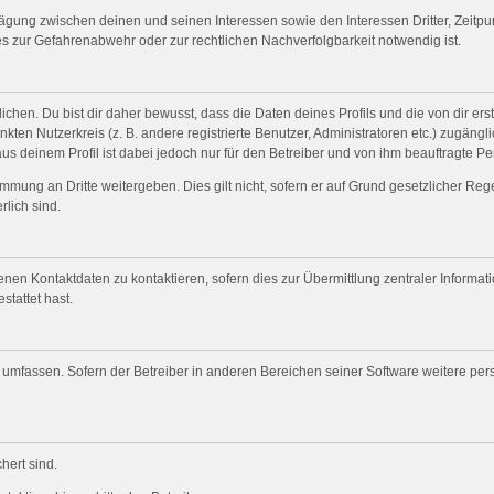
wägung zwischen deinen und seinen Interessen sowie den Interessen Dritter, Zeitp
s zur Gefahrenabwehr oder zur rechtlichen Nachverfolgbarkeit notwendig ist.
en. Du bist dir daher bewusst, dass die Daten deines Profils und die von dir erste
nkten Nutzerkreis (z. B. andere registrierte Benutzer, Administratoren etc.) zugä
us deinem Profil ist dabei jedoch nur für den Betreiber und von ihm beauftragte P
mmung an Dritte weitergeben. Dies gilt nicht, sofern er auf Grund gesetzlicher Re
rlich sind.
nen Kontaktdaten zu kontaktieren, sofern dies zur Übermittlung zentraler Informat
stattet hast.
e umfassen. Sofern der Betreiber in anderen Bereichen seiner Software weitere pe
hert sind.