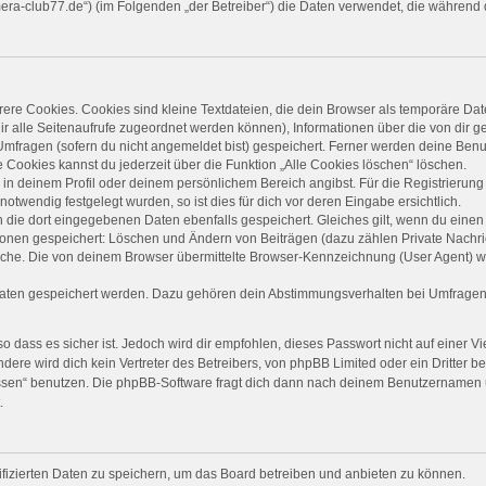
camera-club77.de“) (im Folgenden „der Betreiber“) die Daten verwendet, die währe
re Cookies. Cookies sind kleine Textdateien, die dein Browser als temporäre Dat
 dir alle Seitenaufrufe zugeordnet werden können), Informationen über die von dir 
mfragen (sofern du nicht angemeldet bist) gespeichert. Ferner werden deine Benut
 Cookies kannst du jederzeit über die Funktion „Alle Cookies löschen“ löschen.
, in deinem Profil oder deinem persönlichem Bereich angibst. Für die Registrieru
twendig festgelegt wurden, so ist dies für dich vor deren Eingabe ersichtlich.
n die dort eingegebenen Daten ebenfalls gespeichert. Gleiches gilt, wenn du einen 
tionen gespeichert: Löschen und Ändern von Beiträgen (dazu zählen Private Nachr
he. Die von deinem Browser übermittelte Browser-Kennzeichnung (User Agent) wird 
Daten gespeichert werden. Dazu gehören dein Abstimmungsverhalten bei Umfragen, 
 dass es sicher ist. Jedoch wird dir empfohlen, dieses Passwort nicht auf einer 
ere wird dich kein Vertreter des Betreibers, von phpBB Limited oder ein Dritter b
ssen“ benutzen. Die phpBB-Software fragt dich dann nach deinem Benutzernamen 
.
ifizierten Daten zu speichern, um das Board betreiben und anbieten zu können.