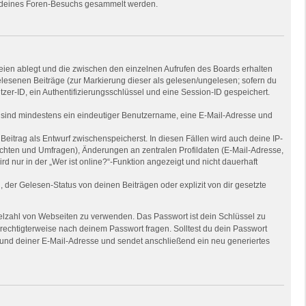
nd deines Foren-Besuchs gesammelt werden.
eien ablegt und die zwischen den einzelnen Aufrufen des Boards erhalten
gelesenen Beiträge (zur Markierung dieser als gelesen/ungelesen; sofern du
zer-ID, ein Authentifizierungsschlüssel und eine Session-ID gespeichert.
ng sind mindestens ein eindeutiger Benutzername, eine E-Mail-Adresse und
Beitrag als Entwurf zwischenspeicherst. In diesen Fällen wird auch deine IP-
ichten und Umfragen), Änderungen an zentralen Profildaten (E-Mail-Adresse,
nur in der „Wer ist online?“-Funktion angezeigt und nicht dauerhaft
der Gelesen-Status von deinen Beiträgen oder explizit von dir gesetzte
Vielzahl von Webseiten zu verwenden. Das Passwort ist dein Schlüssel zu
erechtigterweise nach deinem Passwort fragen. Solltest du dein Passwort
und deiner E-Mail-Adresse und sendet anschließend ein neu generiertes