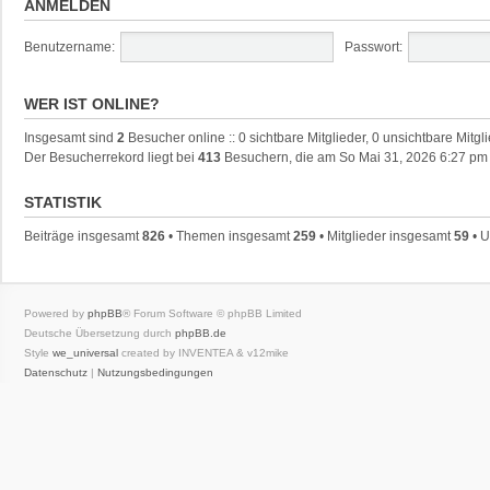
ANMELDEN
Benutzername:
Passwort:
WER IST ONLINE?
Insgesamt sind
2
Besucher online :: 0 sichtbare Mitglieder, 0 unsichtbare Mitg
Der Besucherrekord liegt bei
413
Besuchern, die am So Mai 31, 2026 6:27 pm g
STATISTIK
Beiträge insgesamt
826
• Themen insgesamt
259
• Mitglieder insgesamt
59
• U
Powered by
phpBB
® Forum Software © phpBB Limited
Deutsche Übersetzung durch
phpBB.de
Style
we_universal
created by INVENTEA & v12mike
Datenschutz
|
Nutzungsbedingungen