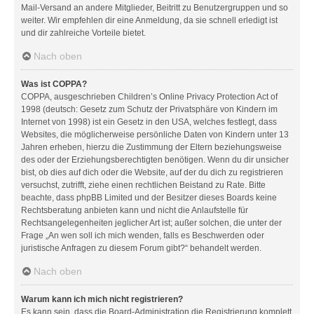
Mail-Versand an andere Mitglieder, Beitritt zu Benutzergruppen und so
weiter. Wir empfehlen dir eine Anmeldung, da sie schnell erledigt ist
und dir zahlreiche Vorteile bietet.
Nach oben
Was ist COPPA?
COPPA, ausgeschrieben Children’s Online Privacy Protection Act of
1998 (deutsch: Gesetz zum Schutz der Privatsphäre von Kindern im
Internet von 1998) ist ein Gesetz in den USA, welches festlegt, dass
Websites, die möglicherweise persönliche Daten von Kindern unter 13
Jahren erheben, hierzu die Zustimmung der Eltern beziehungsweise
des oder der Erziehungsberechtigten benötigen. Wenn du dir unsicher
bist, ob dies auf dich oder die Website, auf der du dich zu registrieren
versuchst, zutrifft, ziehe einen rechtlichen Beistand zu Rate. Bitte
beachte, dass phpBB Limited und der Besitzer dieses Boards keine
Rechtsberatung anbieten kann und nicht die Anlaufstelle für
Rechtsangelegenheiten jeglicher Art ist; außer solchen, die unter der
Frage „An wen soll ich mich wenden, falls es Beschwerden oder
juristische Anfragen zu diesem Forum gibt?“ behandelt werden.
Nach oben
Warum kann ich mich nicht registrieren?
Es kann sein, dass die Board-Administration die Registrierung komplett